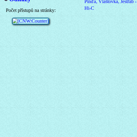
Pinďa, Vlaštovka, Jestřáb 
Hi-C
Počet přístupů na stránky: