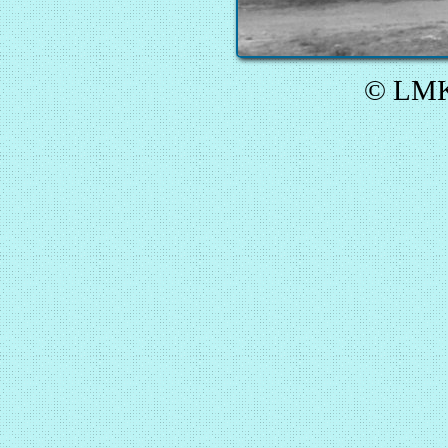
© LMK