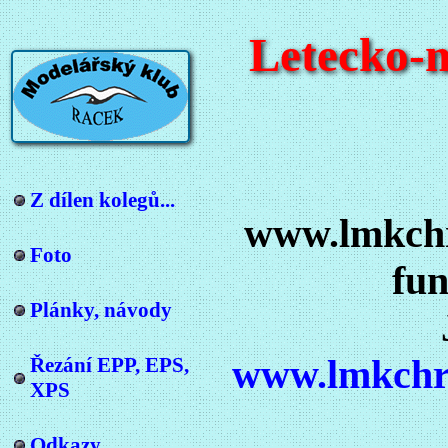
Letecko-
Z dílen kolegů...
www.lmkchr
Foto
fun
Plánky, návody
www.lmkchr
Řezání EPP, EPS,
XPS
Odkazy