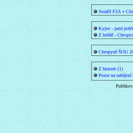
Soutěž F3A v Chr
Kyjov - jarní polé
Z letiště - Chrop
Chropyně ŠOU 2
Z historie (1)
Pozor na nabíjení 
Publiková