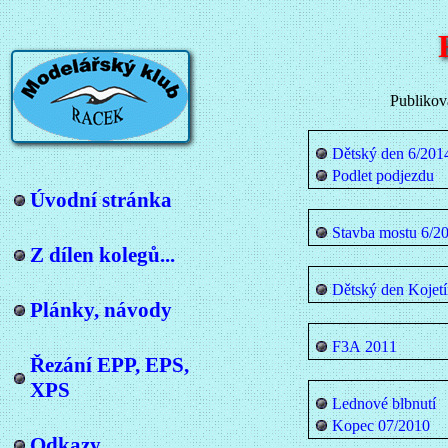
Publiková
Dětský den 6/201
Podlet podjezdu
Úvodní stránka
Stavba mostu 6/2
Z dílen kolegů...
Dětský den Kojet
Plánky, návody
F3A 2011
Řezání EPP, EPS,
XPS
Lednové blbnutí
Kopec 07/2010
Odkazy